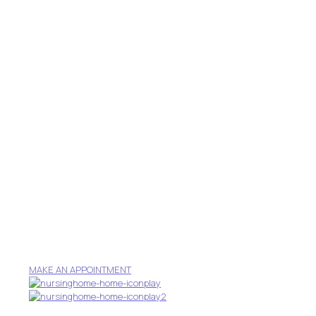
Watch the video
to see how our
people spend
free time
Still have any doubts?
Make an appoitment
and
check for yourself our offer.
MAKE AN APPOINTMENT