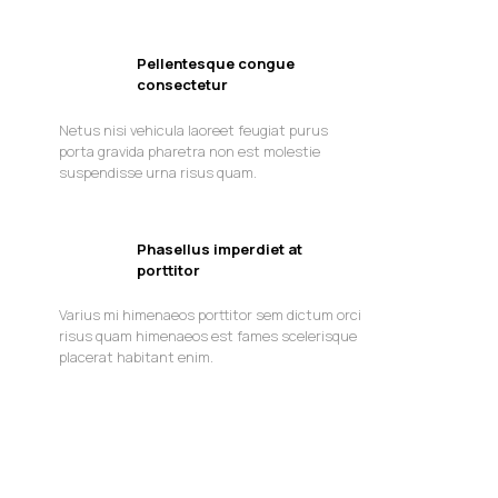
Pellentesque congue
consectetur
Netus nisi vehicula laoreet feugiat purus
porta gravida pharetra non est molestie
suspendisse urna risus quam.
Phasellus imperdiet at
porttitor
Varius mi himenaeos porttitor sem dictum orci
risus quam himenaeos est fames scelerisque
placerat habitant enim.