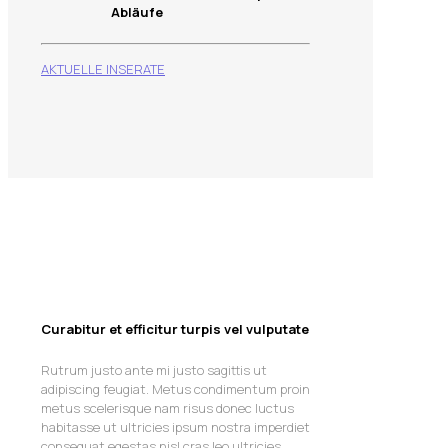
Abläufe
AKTUELLE INSERATE
Curabitur et efficitur turpis vel vulputate
Rutrum justo ante mi justo sagittis ut
adipiscing feugiat. Metus condimentum proin
metus scelerisque nam risus donec luctus
habitasse ut ultricies ipsum nostra imperdiet
consequat egestas nisl cras leo ultricies.