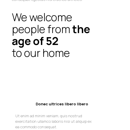
We welcome
people from
the
age of
52
to our home
Donec ultrices libero libero
Ut enim ad minim veniam, quis nostrud
exercitation ullamco laboris nisi ut aliquip ex
ea commodo consequat.