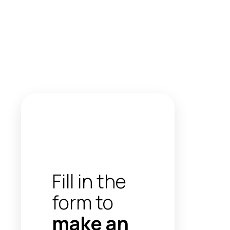
Fill in the
form to
make an